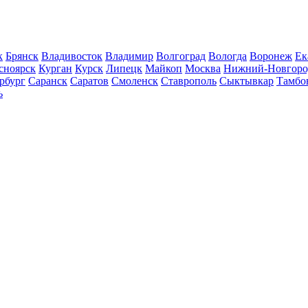
к
Брянск
Владивосток
Владимир
Волгоград
Вологда
Воронеж
Ек
сноярск
Курган
Курск
Липецк
Майкоп
Москва
Нижний-Новгоро
рбург
Саранск
Саратов
Смоленск
Ставрополь
Сыктывкар
Тамбо
ь