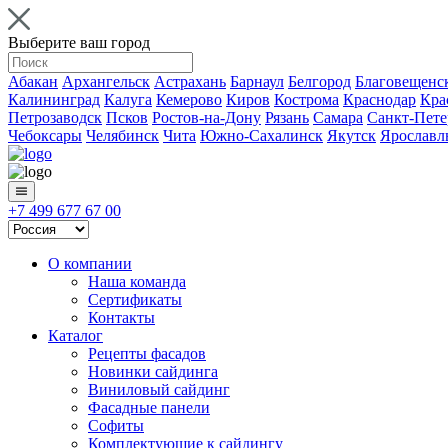
Выберите ваш город
Абакан
Архангельск
Астрахань
Барнаул
Белгород
Благовещенс
Калининград
Калуга
Кемерово
Киров
Кострома
Краснодар
Кра
Петрозаводск
Псков
Ростов-на-Дону
Рязань
Самара
Санкт-Пете
Чебоксары
Челябинск
Чита
Южно-Сахалинск
Якутск
Ярославл
+7 499 677 67 00
О компании
Наша команда
Сертификаты
Контакты
Каталог
Рецепты фасадов
Новинки сайдинга
Виниловый сайдинг
Фасадные панели
Софиты
Комплектующие к сайдингу