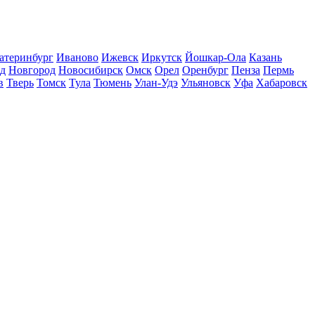
атеринбург
Иваново
Ижевск
Иркутск
Йошкар-Ола
Казань
д
Новгород
Новосибирск
Омск
Орел
Оренбург
Пенза
Пермь
в
Тверь
Томск
Тула
Тюмень
Улан-Удэ
Ульяновск
Уфа
Хабаровск