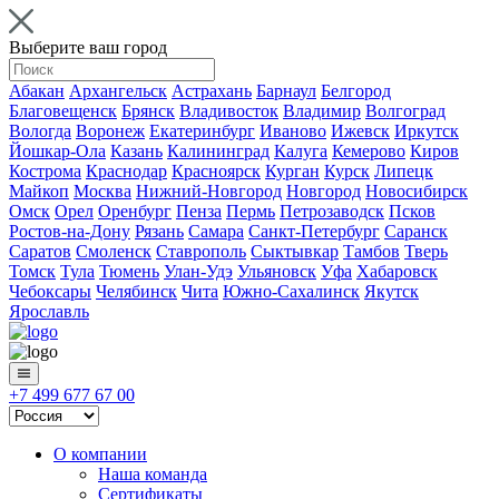
Выберите ваш город
Абакан
Архангельск
Астрахань
Барнаул
Белгород
Благовещенск
Брянск
Владивосток
Владимир
Волгоград
Вологда
Воронеж
Екатеринбург
Иваново
Ижевск
Иркутск
Йошкар-Ола
Казань
Калининград
Калуга
Кемерово
Киров
Кострома
Краснодар
Красноярск
Курган
Курск
Липецк
Майкоп
Москва
Нижний-Новгород
Новгород
Новосибирск
Омск
Орел
Оренбург
Пенза
Пермь
Петрозаводск
Псков
Ростов-на-Дону
Рязань
Самара
Санкт-Петербург
Саранск
Саратов
Смоленск
Ставрополь
Сыктывкар
Тамбов
Тверь
Томск
Тула
Тюмень
Улан-Удэ
Ульяновск
Уфа
Хабаровск
Чебоксары
Челябинск
Чита
Южно-Сахалинск
Якутск
Ярославль
+7 499 677 67 00
О компании
Наша команда
Сертификаты